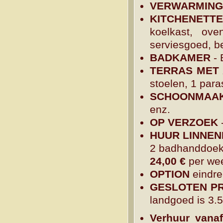
VERWARMING
KITCHENETTE
koelkast, oven
serviesgoed, b
BADKAMER
- 
TERRAS MET
stoelen, 1 par
SCHOONMAAK
enz.
OP VERZOEK
-
HUUR LINNE
2 badhanddoeke
24,00 €
per we
OPTION
eindre
GESLOTEN PR
landgoed is 3.
Verhuur vana